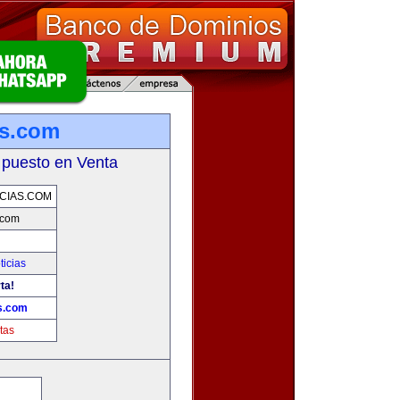
as.com
 puesto en Venta
CIAS.COM
.com
ticias
ta!
as.com
tas