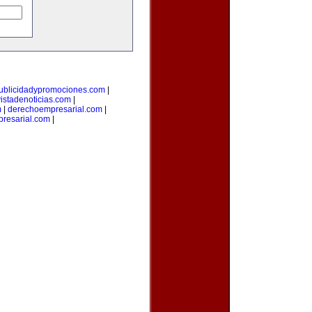
ublicidadypromociones.com
|
vistadenoticias.com
|
m
|
derechoempresarial.com
|
resarial.com
|