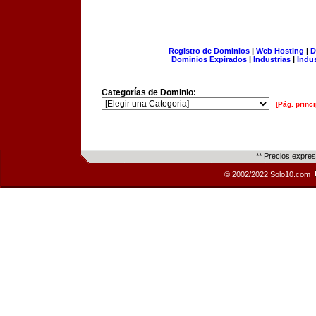
Registro de Dominios
|
Web Hosting
|
D
Dominios Expirados
|
Industrias
|
Indu
Categorías de Dominio:
[Pág. princi
** Precios expre
© 2002/2022 Solo10.com