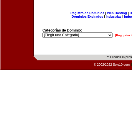
Registro de Dominios
|
Web Hosting
|
D
Dominios Expirados
|
Industrias
|
Indu
Categorías de Dominio:
[Pág. princi
** Precios expre
© 2002/2022 Solo10.com