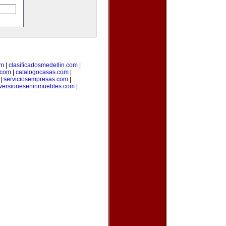
om
|
clasificadosmedellin.com
|
.com
|
catalogocasas.com
|
|
serviciosempresas.com
|
versioneseninmuebles.com
|