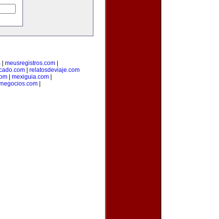
m
|
meusregistros.com
|
cado.com
|
relatosdeviaje.com
com
|
mexiguia.com
|
ynegocios.com
|