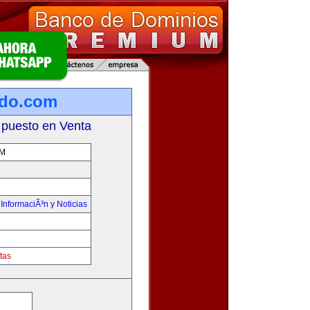
ado.com
 puesto en Venta
M
,
InformaciÃ³n y Noticias
tas