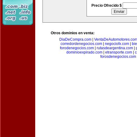
Precio Ofrecido $
Otros dominios en venta:
DiaDeCompra.com
|
VentaDeAutomotores.co
corredordenegocios.com
|
negociofx.com
|
bi
forodenegocios.com
|
rutasdeargentina.com
|
dominioexpirado.com
|
etransporte.com
|
c
forosdenegocios.com