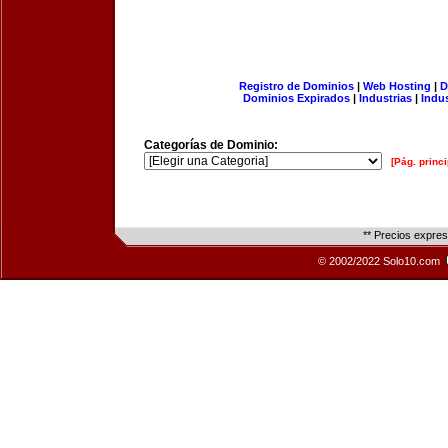
Registro de Dominios
|
Web Hosting
|
D
Dominios Expirados
|
Industrias
|
Indu
Categorías de Dominio:
[Pág. princi
** Precios expre
© 2002/2022 Solo10.com