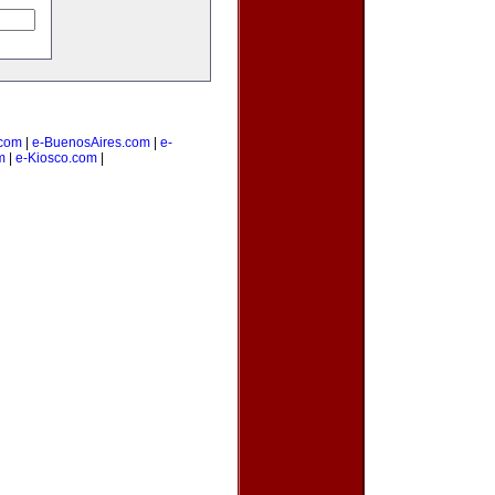
com
|
e-BuenosAires.com
|
e-
m
|
e-Kiosco.com
|