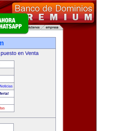
m
 puesto en Venta
M
Noticias
ferta!
tas