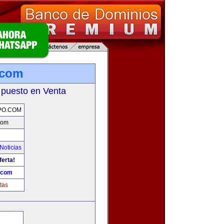
.com
 puesto en Venta
PO.COM
com
Noticias
ferta!
.com
tas