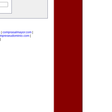
m
|
comprasalmayor.com
|
mpreseudominio.com
|
|