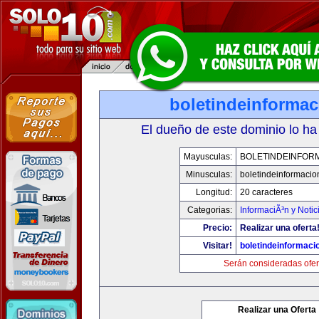
boletindeinforma
El dueño de este dominio lo ha
Mayusculas:
BOLETINDEINFOR
Minusculas:
boletindeinformaci
Longitud:
20 caracteres
Categorias:
InformaciÃ³n y Notic
Precio:
Realizar una oferta
Visitar!
boletindeinformaci
Serán consideradas ofer
Realizar una Oferta