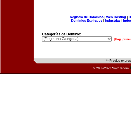
Registro de Dominios
|
Web Hosting
|
D
Dominios Expirados
|
Industrias
|
Indu
Categorías de Dominio:
[Pág. princi
** Precios expre
© 2002/2022 Solo10.com