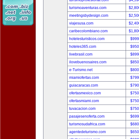
turismoprofesional.com
$4,59
turismoaventuras.com
$2,80
meetingsbydesign.com
$2,50
viajesusa.com
$2,40
caribecolombiano.com
$1,80
hotelesturisticos.com
$999
hoteles365.com
$950
livebrasil.com
$899
ilovebuenosaires.com
$850
e-Turismo.net
$800
miamiofertas.com
$799
guiacaracas.com
$790
ofertasmexico.com
$750
ofertasmiami.com
$750
tuvacacion.com
$750
pasajesenoferta.com
$699
turismosudafrica.com
$680
agentedeturismo.com
$650