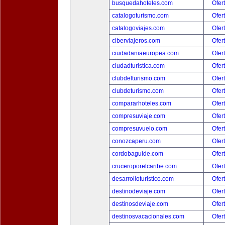
busquedahoteles.com
Ofer
catalogoturismo.com
Ofer
catalogoviajes.com
Ofer
ciberviajeros.com
Ofer
ciudadaniaeuropea.com
Ofer
ciudadturistica.com
Ofer
clubdelturismo.com
Ofer
clubdeturismo.com
Ofer
compararhoteles.com
Ofer
compresuviaje.com
Ofer
compresuvuelo.com
Ofer
conozcaperu.com
Ofer
cordobaguide.com
Ofer
cruceroporelcaribe.com
Ofer
desarrolloturistico.com
Ofer
destinodeviaje.com
Ofer
destinosdeviaje.com
Ofer
destinosvacacionales.com
Ofer