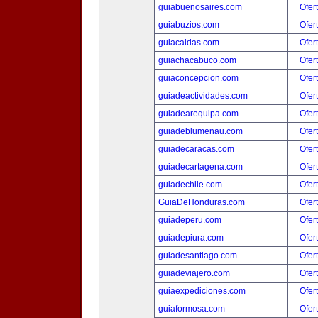
guiabuenosaires.com
Ofer
guiabuzios.com
Ofer
guiacaldas.com
Ofer
guiachacabuco.com
Ofer
guiaconcepcion.com
Ofer
guiadeactividades.com
Ofer
guiadearequipa.com
Ofer
guiadeblumenau.com
Ofer
guiadecaracas.com
Ofer
guiadecartagena.com
Ofer
guiadechile.com
Ofer
GuiaDeHonduras.com
Ofer
guiadeperu.com
Ofer
guiadepiura.com
Ofer
guiadesantiago.com
Ofer
guiadeviajero.com
Ofer
guiaexpediciones.com
Ofer
guiaformosa.com
Ofer