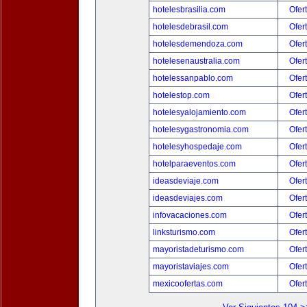
hotelesbrasilia.com
Ofer
hotelesdebrasil.com
Ofer
hotelesdemendoza.com
Ofer
hotelesenaustralia.com
Ofer
hotelessanpablo.com
Ofer
hotelestop.com
Ofer
hotelesyalojamiento.com
Ofer
hotelesygastronomia.com
Ofer
hotelesyhospedaje.com
Ofer
hotelparaeventos.com
Ofer
ideasdeviaje.com
Ofer
ideasdeviajes.com
Ofer
infovacaciones.com
Ofer
linksturismo.com
Ofer
mayoristadeturismo.com
Ofer
mayoristaviajes.com
Ofer
mexicoofertas.com
Ofer