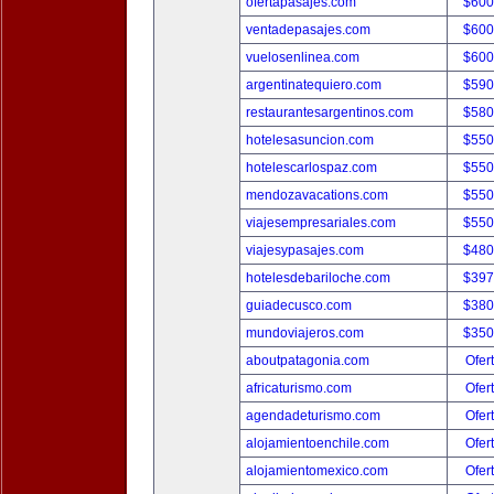
ofertapasajes.com
$600
ventadepasajes.com
$600
vuelosenlinea.com
$600
argentinatequiero.com
$590
restaurantesargentinos.com
$580
hotelesasuncion.com
$550
hotelescarlospaz.com
$550
mendozavacations.com
$550
viajesempresariales.com
$550
viajesypasajes.com
$480
hotelesdebariloche.com
$397
guiadecusco.com
$380
mundoviajeros.com
$350
aboutpatagonia.com
Ofer
africaturismo.com
Ofer
agendadeturismo.com
Ofer
alojamientoenchile.com
Ofer
alojamientomexico.com
Ofer