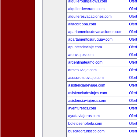
alquilerbungalows.com
Ofer
alquilerdeverano.com
Ofer
alquileresvacaciones.com
Ofer
altacordoba.com
Ofer
apartamentosdevacaciones.com
Ofer
apartamentosuruguay.com
Ofer
apuntesdeviaje.com
Ofer
areaviajes.com
Ofer
argentinateamo.com
Ofer
armesuviaje.com
Ofer
asesoresdeviaje.com
Ofer
asistenciadeviaje.com
Ofer
asistenciadeviajes.com
Ofer
asistenciaviajeros.com
Ofer
aventureros.com
Ofer
ayudaviajeros.com
Ofer
boletosenoferta.com
Ofer
buscadorturistico.com
Ofer