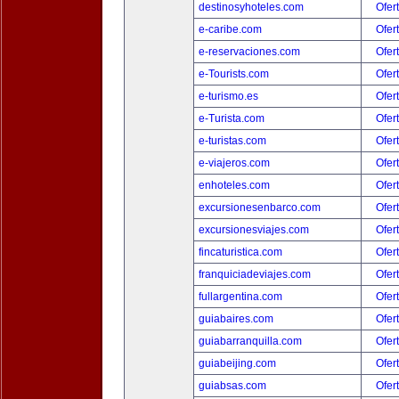
destinosyhoteles.com
Ofer
e-caribe.com
Ofer
e-reservaciones.com
Ofer
e-Tourists.com
Ofer
e-turismo.es
Ofer
e-Turista.com
Ofer
e-turistas.com
Ofer
e-viajeros.com
Ofer
enhoteles.com
Ofer
excursionesenbarco.com
Ofer
excursionesviajes.com
Ofer
fincaturistica.com
Ofer
franquiciadeviajes.com
Ofer
fullargentina.com
Ofer
guiabaires.com
Ofer
guiabarranquilla.com
Ofer
guiabeijing.com
Ofer
guiabsas.com
Ofer