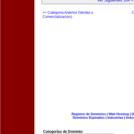
Ver Siguientes 104 >
<< Categoria Anterior (Ventas y
C
Comercializacion)
Registro de Dominios
|
Web Hosting
|
D
Dominios Expirados
|
Industrias
|
Indu
Categorías de Dominio: