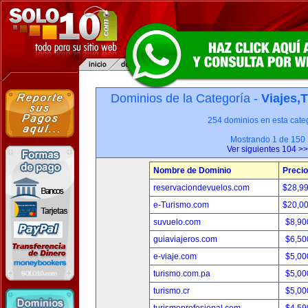
Dominios de la Categoría -
Viajes,
254 dominios en esta categ
Mostrando 1 de 150
Ver siguientes 104 >>
Nombre de Dominio
Precio
reservaciondevuelos.com
$28,9
e-Turismo.com
$20,0
suvuelo.com
$8,90
guiaviajeros.com
$6,50
e-viaje.com
$5,00
turismo.com.pa
$5,00
turismo.cr
$5,00