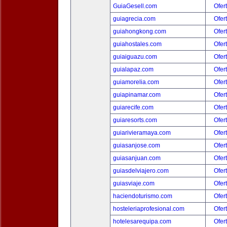
GuiaGesell.com
Ofer
guiagrecia.com
Ofer
guiahongkong.com
Ofer
guiahostales.com
Ofer
guiaiguazu.com
Ofer
guialapaz.com
Ofer
guiamorelia.com
Ofer
guiapinamar.com
Ofer
guiarecife.com
Ofer
guiaresorts.com
Ofer
guiarivieramaya.com
Ofer
guiasanjose.com
Ofer
guiasanjuan.com
Ofer
guiasdelviajero.com
Ofer
guiasviaje.com
Ofer
haciendoturismo.com
Ofer
hosteleriaprofesional.com
Ofer
hotelesarequipa.com
Ofer